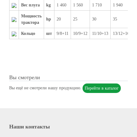
Вес плуга
kg
1 460
1 560
1 710
1 940
2
Мощность
hp
20
25
30
35
4
трактора
Кольцо
шт
9/8+11
10/9+12
11/10+13
13/12+16
1
Вы смотрели
Вы ещё не смотрели нашу продукцию.
Перейти в каталог
Наши контакты